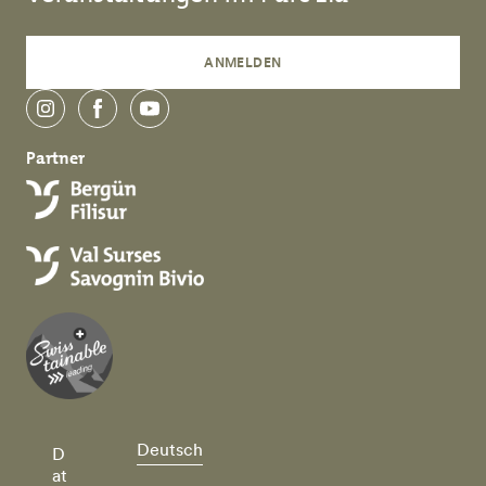
ANMELDEN
instagram
facebook
youtube
Partner
Deutsch
D
at