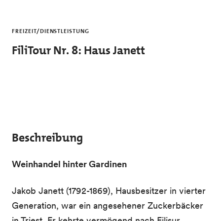
Skip to main content
FREIZEIT/DIENSTLEISTUNG
FiliTour Nr. 8: Haus Janett
Beschreibung
Weinhandel hinter Gardinen
Jakob Janett (1792-1869), Hausbesitzer in vierter
Generation, war ein angesehener Zuckerbäcker
in Triest. Er kehrte vermögend nach Filisur