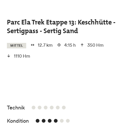
Skip to main content
Parc Ela Trek Etappe 13: Keschhütte -
Sertigpass - Sertig Sand
12.7 km
4:15 h
350 Hm
MITTEL
1110 Hm
/6
Technik
4/6
Kondition