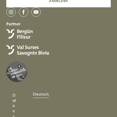
ANMELDEN
instagram
facebook
youtube
Partner
Deutsch
D
at
e
n
s